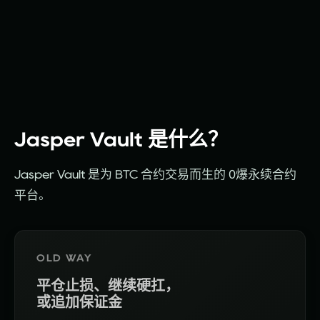
Jasper Vault 是什么？
Jasper
Vault
是为
BTC
合约
交易
而生
的
0
爆永
续合
约
平
台
。
OLD WAY
平仓止损、继续硬扛，
或追加保证金