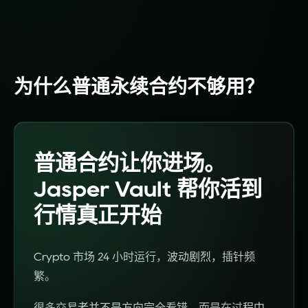
为什么普通永续合约不够用？
普通合约让你进场。
Jasper Vault 帮你活到
行情真正开始
Crypto
市场
24
小时
运行
，
波动
剧烈
，
插针
频
繁
。
很多
交易
者并
不是
方向
完全
看错
，
而是
在过
程中