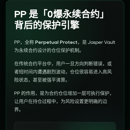
PP 是「0爆永续合约」
背后的保护引擎
PP
，
全称
Perpetual
Protect
，
是
Jasper
Vault
为永
续合
约设
计的
仓位
保护
机制
。
在传
统合
约平
台中
，
用户
一旦
方向
判断
错误
，
或
者
短时
间内
遭遇
剧烈
波动
，
仓位
很容
易进
入高
风
险
状态
，
甚至
被强
平清
算
。
PP
的作
用
，
是为
合约
仓位
增加
一层
可执
行保
护
，
让用
户在
持仓
过程
中
，
为风
险设
置更
明确
的边
界
。