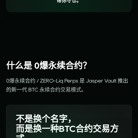
帮你守仓。
什么是 0爆永续合约？
0
爆永
续合
约
/
ZERO-Liq
Perps
是
Jasper
Vault
推出
的新
一代
BTC
永续
合约
交易
模式
。
不是换个名字，
而是换一种BTC合约交易方