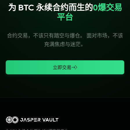
为 BTC 永续合约而生的
0爆交易
平台
合约
交易
，
不该
只有
踏空
与爆
仓
。
面对
市场
，
不该
充满
焦虑
与迷
茫
。
立即交易