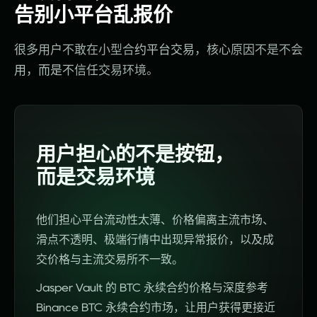
告别小平台乱报价
很多
用户
不敢
在小
型合
约平
台交
易
，
核心
原因
不是
不会
用
，
而是
不信
任交
易环
境
。
用户担心的不是按钮，
而是交易环境
他们担心平台流动性太薄、价格偏离主流市场、
滑点不透明、极端行情中出现异常报价，以及成
交价格与主流交易所不一致。
Jasper Vault 的 BTC 永续合约价格与深度参考
Binance BTC 永续合约市场，让用户获得更接近