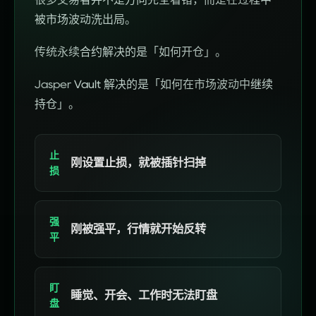
被市
场波
动洗
出局
。
传统
永续
合约
解决
的是
「
如何
开仓
」。
Jasper
Vault
解决
的是
「
如何
在市
场波
动中
继续
持仓
」。
止
刚设置止损，就被插针扫掉
损
强
刚被强平，行情就开始反转
平
盯
睡觉、开会、工作时无法盯盘
盘